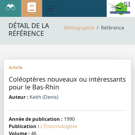
DÉTAIL DE LA
Bibliographie
Référence
RÉFÉRENCE
Article
Coléoptères nouveaux ou intéressants
pour le Bas-Rhin
Auteur :
Keith (Denis)
Année de publication :
1990
Publication :
L'Entomologiste
Volume :
46