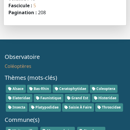
Fascicule :
5
Pagination :
208
Observatoire
Coléoptères
Thèmes (mots-clés)
Alsace
Bas-Rhin
Ceratophytidae
Coleoptera
Elateridae
Faunistique
Grand Est
Histeridae
Insecta
Platypodidae
Saisie À Faire
Throscidae
Commune(s)