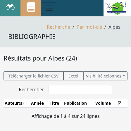
Recherche
Par mot-clé
Alpes
BIBLIOGRAPHIE
Résultats pour Alpes (24)
Télécharger le fichier CSV
Excel
Visibilité colonnes
Rechercher :
Auteur(s)
Année
Titre
Publication
Volume
Réal (P.)
1953
Catalogue des espè
Affichage de 1 à 4 sur 24 lignes
françaises du genre
Cnephasia
Curt.