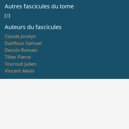
Autres fascicules du tome
[
3
]
Auteurs du fascicules
Claude Jocelyn
Danflous Samuel
Decoin Romain
Tillier Pierre
Touroult Julien
Vincent Alexis