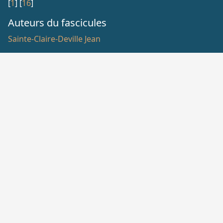
[
1
]
[
16
]
Auteurs du fascicules
Sainte-Claire-Deville Jean