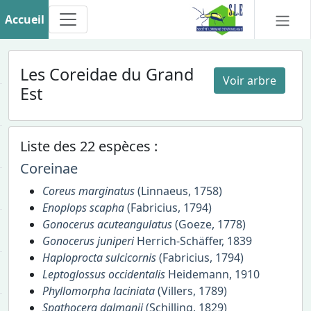
Accueil
Les Coreidae du Grand
Voir arbre
Est
Liste des 22 espèces :
Coreinae
Coreus marginatus
(Linnaeus, 1758)
Enoplops scapha
(Fabricius, 1794)
Gonocerus acuteangulatus
(Goeze, 1778)
Gonocerus juniperi
Herrich-Schäffer, 1839
Haploprocta sulcicornis
(Fabricius, 1794)
Leptoglossus occidentalis
Heidemann, 1910
Phyllomorpha laciniata
(Villers, 1789)
Spathocera dalmanii
(Schilling, 1829)